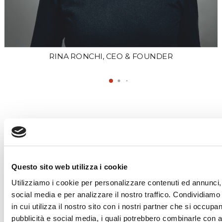
RINA RONCHI, CEO & FOUNDER
People
P
Brands are made of people and so are agencies. So
Questo sito web utilizza i cookie
far we have managed to avoid using the term “fluid”
Utilizziamo i cookie per personalizzare contenuti ed annunci, 
in this description, but now we really have to use it.
social media e per analizzare il nostro traffico. Condividiamo
None of us, at Caleidos, is confined to a single set of
in cui utilizza il nostro sito con i nostri partner che si occupan
skills, each of us has developed interdisciplinary
pubblicità e social media, i quali potrebbero combinarle con a