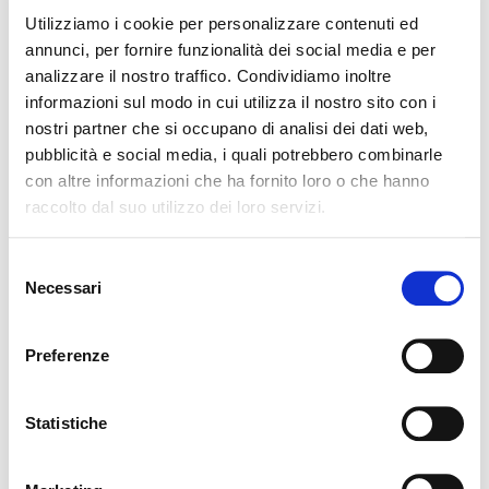
oltre che le dati
Utilizziamo i cookie per personalizzare contenuti ed
per la prima visita
annunci, per fornire funzionalità dei social media e per
e la visita più
analizzare il nostro traffico. Condividiamo inoltre
recente.
informazioni sul modo in cui utilizza il nostro sito con i
nostri partner che si occupano di analisi dei dati web,
pubblicità e social media, i quali potrebbero combinarle
Marketing (12)
con altre informazioni che ha fornito loro o che hanno
raccolto dal suo utilizzo dei loro servizi.
I cookie di marketing vengono utilizzati per
tracciare i visitatori sui siti web. La finalità è quella di
Selezione
presentare annunci pubblicitari che siano rilevanti
Necessari
del
e coinvolgenti per il singolo utente e quindi di
consenso
maggior valore per editori e inserzionisti di terze
parti.
Preferenze
Durata
Statistiche
massima
Nome
Fornitore
Scopo
di
archiviaz