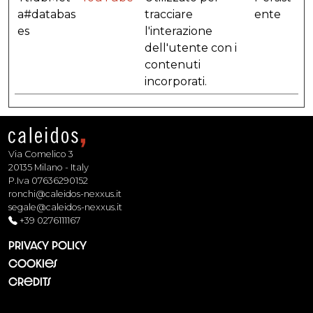
a#databas
tracciare
ente
es
l'interazione
dell'utente con i
contenuti
incorporati.
Via Comelico 3
20135 Milano - Italy
P.Iva 07636290152
ronchi@caleidos-nexxus.it
segale@caleidos-nexxus.it
+39 0276111167
Privacy Policy
Cookies
Credits