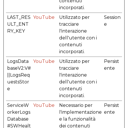
contenuti
incorporati.
LAST_RES
YouTube
Utilizzato per
Session
ULT_ENT
tracciare
e
RY_KEY
l'interazione
dell'utente con i
contenuti
incorporati.
LogsData
YouTube
Utilizzato per
Persist
baseV2:V#
tracciare
ente
||LogsReq
l'interazione
uestsStor
dell'utente con i
e
contenuti
incorporati.
ServiceW
YouTube
Necessario per
Persist
orkerLogs
l'implementazione
ente
Database
e la funzionalità
#SWHealt
dei contenuti