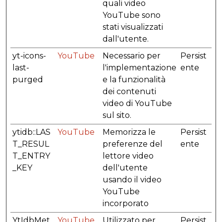
quali video
YouTube sono
stati visualizzati
dall'utente.
yt-icons-
YouTube
Necessario per
Persist
last-
l'implementazione
ente
purged
e la funzionalità
dei contenuti
video di YouTube
sul sito.
ytidb::LAS
YouTube
Memorizza le
Persist
T_RESUL
preferenze del
ente
T_ENTRY
lettore video
_KEY
dell'utente
usando il video
YouTube
incorporato
YtIdbMet
YouTube
Utilizzato per
Persist