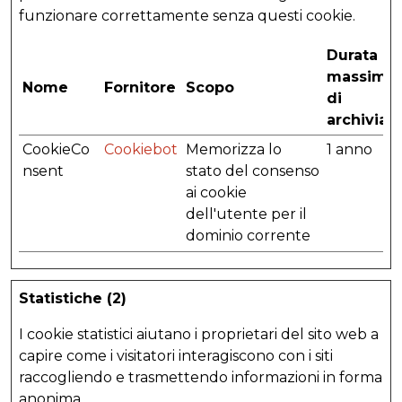
funzionare correttamente senza questi cookie.
Durata
massima
Nome
Fornitore
Scopo
di
archiviaz
CookieCo
Cookiebot
Memorizza lo
1 anno
nsent
stato del consenso
ai cookie
dell'utente per il
dominio corrente
Statistiche (2)
I cookie statistici aiutano i proprietari del sito web a
capire come i visitatori interagiscono con i siti
raccogliendo e trasmettendo informazioni in forma
anonima.