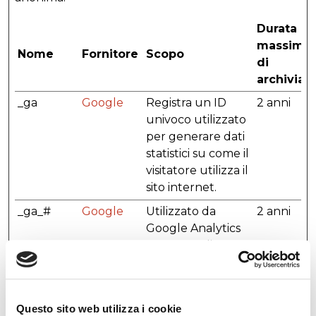
Durata
massima
Nome
Fornitore
Scopo
di
archiviaz
_ga
Google
Registra un ID
2 anni
univoco utilizzato
per generare dati
statistici su come il
visitatore utilizza il
sito internet.
_ga_#
Google
Utilizzato da
2 anni
Google Analytics
per raccogliere
dati sul numero di
volte che un
utente ha visitato
Questo sito web utilizza i cookie
il sito internet,