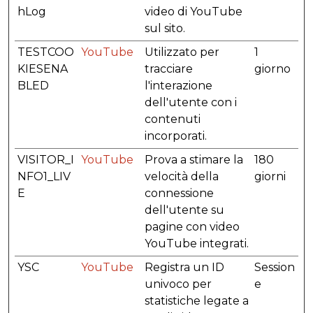
hLog
video di YouTube
sul sito.
TESTCOO
YouTube
Utilizzato per
1
KIESENA
tracciare
giorno
BLED
l'interazione
dell'utente con i
contenuti
incorporati.
VISITOR_I
YouTube
Prova a stimare la
180
NFO1_LIV
velocità della
giorni
E
connessione
dell'utente su
pagine con video
YouTube integrati.
YSC
YouTube
Registra un ID
Session
univoco per
e
statistiche legate a