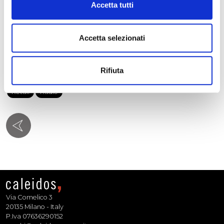
Accetta tutti
Accetta selezionati
Rifiuta
Ambient Marketing
Attivazione
Guerrilla Marketing
Ooh
Retail
Radio
Via Comelico 3
20135 Milano - Italy
P.Iva 07636290152