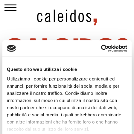
Questo sito web utilizza i cookie
Utilizziamo i cookie per personalizzare contenuti ed
annunci, per fornire funzionalità dei social media e per
Conoscere le regole della comunicazione classica.
analizzare il nostro traffico. Condividiamo inoltre
Incanalare la forza del pensiero strategico. Cavalcare
informazioni sul modo in cui utilizza il nostro sito con i
la dirompenza di un’idea creativa. Mettere al centro
nostri partner che si occupano di analisi dei dati web,
la marca e il suo valore. Ricercare sempre il germe
pubblicità e social media, i quali potrebbero combinarle
dell’innovazione. Essere umani.
con altre informazioni che ha fornito loro o che hanno
Crediamo che sia questo, sostanzialmente, quello
raccolto dal suo utilizzo dei loro servizi.